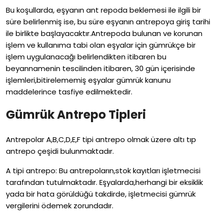
Bu koşullarda, eşyanın ant repoda beklemesi ile ilgili bir
süre belirlenmiş ise, bu süre eşyanın antrepoya giriş tarihi
ile birlikte başlayacaktır.Antrepoda bulunan ve korunan
işlem ve kullanıma tabi olan eşyalar için gümrükçe bir
işlem uygulanacağı belirlendikten itibaren bu
beyannamenin tescilinden itibaren, 30 gün içerisinde
işlemleri,bitirelememiş eşyalar gümrük kanunu
maddelerince tasfiye edilmektedir.
Gümrük Antrepo Tipleri
Antrepolar A,B,C,D,E,F tipi antrepo olmak üzere altı tıp
antrepo çeşidi bulunmaktadır.
A tipi antrepo: Bu antrepoların,stok kayıtları işletmecisi
tarafından tutulmaktadır. Eşyalarda,herhangi bir eksiklik
yada bir hata görüldüğü takdirde, işletmecisi gümrük
vergilerini ödemek zorundadır.