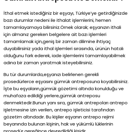
İthal etmek istediğiniz bir eşyayı, Türkiye’ye getirdiğinizde
bazı durumlar nedeni ile ithalat işlemlerini, hemen
tamamlayamaya bilirsiniz.Örnek olarak; eşyanızın ithali
için almanız gereken belgelere ait bazı işlemleri
tamamlamak için,geniş bir zaman dilimine ihtiyaç
duyabilirsiniz yada ithal işlemleri sırasında, ürünün hatalı
olduğunu fark ederek, iade işlemlerini tamamlayabilmek
adına bir zaman yaratmak isteyebilirsiniz.
Bu tür durumlarda,eşyanızı belirlenen gerekli
prosedürlerce eşyasını gümrük antreposuna koyabilirsiniz.
İşte bu eşyaların,gümrük gözetimi altında konulduğu ve
muhafaza edildiği yerlere,gümrük antreposu
denmektedir.Bunun yanı sıra, gümrük antrepoları antrepo
işletmesine izin verilen, antrepo işleticisi tarafından
gözetim altındadır. Bu kişiler eşyanın antrepo rejimi
beyanında bulunan kişinin, hak ve yükümlü lüklerinin
prosedür gereğince devredildiği kişidir.